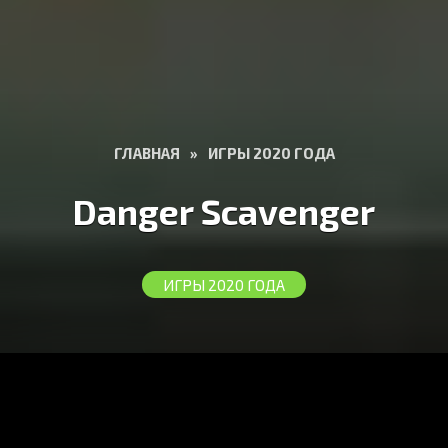
ГЛАВНАЯ
»
ИГРЫ 2020 ГОДА
Danger Scavenger
ИГРЫ 2020 ГОДА