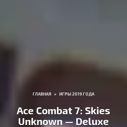
ГЛАВНАЯ
»
ИГРЫ 2019 ГОДА
Ace Combat 7: Skies
Unknown — Deluxe