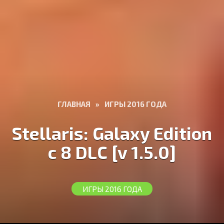
ГЛАВНАЯ
»
ИГРЫ 2016 ГОДА
Stellaris: Galaxy Edition
с 8 DLC [v 1.5.0]
ИГРЫ 2016 ГОДА