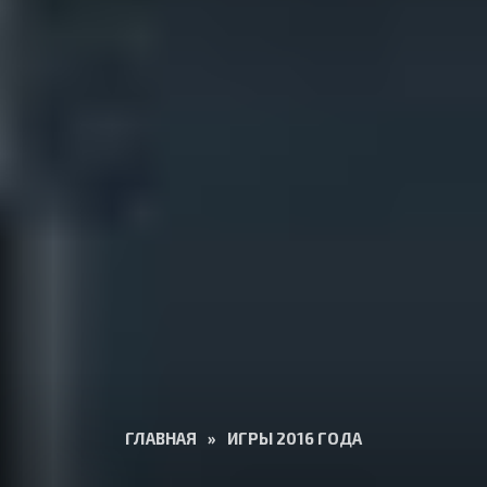
ГЛАВНАЯ
»
ИГРЫ 2016 ГОДА