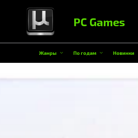
Перейти
к
PC Games
содержанию
Жанры
По годам
Новинки