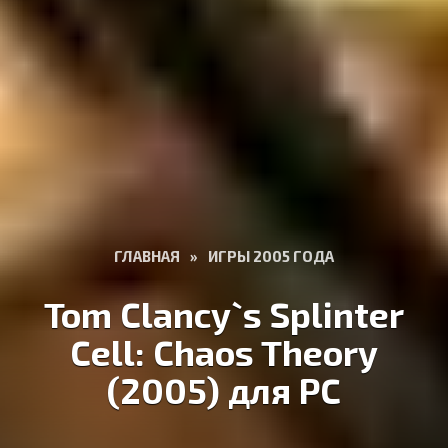
ГЛАВНАЯ
»
ИГРЫ 2005 ГОДА
Tom Clancy`s Splinter
Cell: Chaos Theory
(2005) для PC