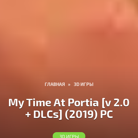
ГЛАВНАЯ
»
3D ИГРЫ
My Time At Portia [v 2.0
+ DLCs] (2019) PC
3D ИГРЫ