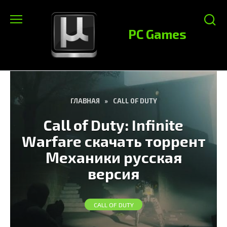
Перейти
к
PC Games
содержанию
ГЛАВНАЯ
»
CALL OF DUTY
Call of Duty: Infinite
Warfare скачать торрент
Механики русская
версия
CALL OF DUTY